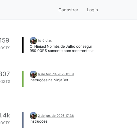
Cadastrar
Login
159
há 6 dias
Oi Ninjas! No mês de Julho consegui
POSTS
980.00R$ somente com recorrentes e
ofertas exclusivas. Compartilhe com a
comunidade quanto conseguiu ganhar
esse mês.
307
6 de fev. de 2025 01:51
Instruções na NinjaBet
POSTS
1.4k
2 de jun. de 2026 17:36
Instruções
POSTS