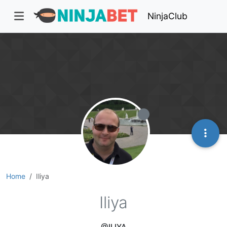
NinjaClub
Home
Iliya
Iliya
@ILIYA