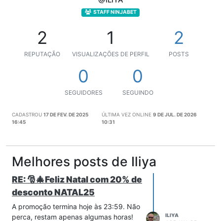
STAFF NINJABET
2
1
2
REPUTAÇÃO
VISUALIZAÇÕES DE PERFIL
POSTS
0
0
SEGUIDORES
SEGUINDO
CADASTROU
17 DE FEV. DE 2025
ÚLTIMA VEZ ONLINE
9 DE JUL. DE 2026
16:45
10:31
Melhores posts de Iliya
RE: 🎅🎄Feliz Natal com 20% de
desconto NATAL25
A promoção termina hoje às 23:59. Não
ILIYA
perca, restam apenas algumas horas!