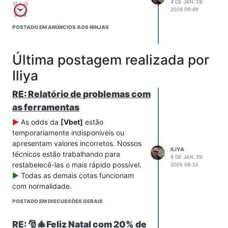
4 DE JAN. DE
2026 09:49
POSTADO EM ANÚNCIOS AOS NINJAS
Última postagem realizada por
Iliya
RE: Relatório de problemas com
as ferramentas
►
As odds da
[Vbet]
estão
temporariamente indisponíveis ou
apresentam valores incorretos. Nossos
ILIYA
técnicos estão trabalhando para
8 DE JAN. DE
restabelecê-las o mais rápido possível.
2026 08:33
►
Todas as demais cotas funcionam
com normalidade.
POSTADO EM DISCUSSÕES GERAIS
RE: 🎅🎄Feliz Natal com 20% de